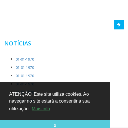
NOTÍCIAS
01-01-1970
01-01-1970
01-01-1970
01-01-1970
01-01-1970
ATENÇÃO: Este site utiliza cookies. Ao
01-01-1970
navegar no site estará a consentir a sua
utilização.
Mais info
X